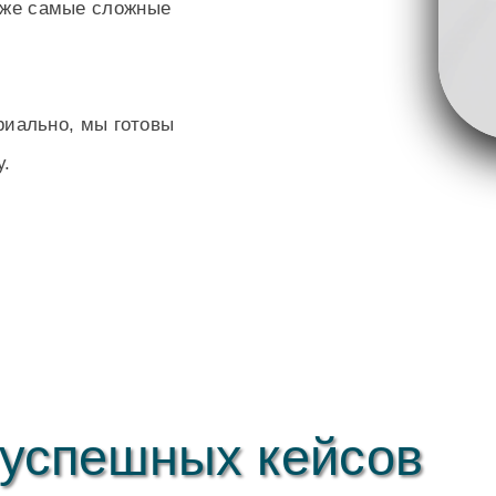
аже самые сложные
риально, мы готовы
у.
 успешных кейсов