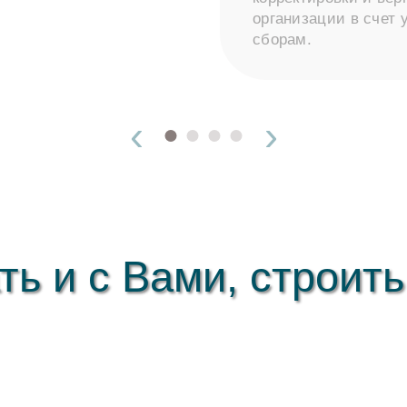
организации в счет
сборам.
‹
›
ть и с Вами, строить