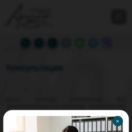
Консультации
Наша команда обязательно Вас
проконсультирует по вопросам, на который Вы
не можете найти ответ, сориентироваться в
налогообложение или учете, например.
×
Лизинга или основных средств.