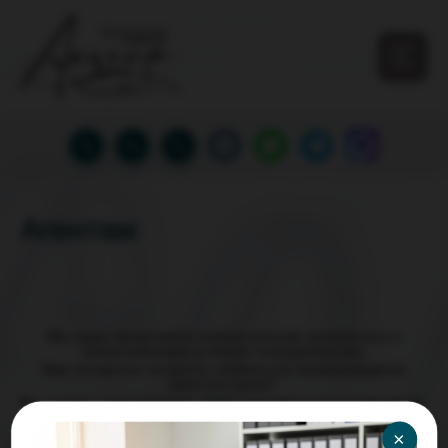
Агентам
Мы рады предложить нашим агентам уникальные и
захватывающие условия сотрудничества.
Вам интересно получать стабильное вознаграждение
вместе с нами?
Мы готовы гарантировать ваше платежное вознаграждение.
Кроме того, вы сами можете решить, хотите ли вы
×
предоставить нам потенциального клиента,