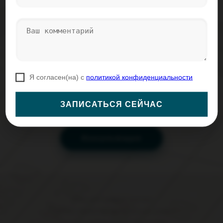
Размер вознаграждения агента:
За разовую услугу – 10 % от суммы,
полученной от Клиента, по Вашей
рекомендации
За 1-й месяц бухгалтерского сопровождения –
50%
Я согласен(на) с
политикой конфиденциальности
ЗАПИСАТЬСЯ СЕЙЧАС
Консультация
Вход для администратора
Политика обработки персональных данных
Работает на платформе
Портал.РФ